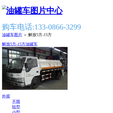
购车电话:133-0866-3299
油罐车图片
解放5方-15方
>
解放5方-15方油罐车
外观
不限
轻型
小型