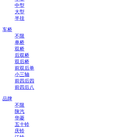
中型
大型
半挂
车桥
不限
单桥
双桥
后双桥
双后桥
前双后单
小三轴
前四后四
前四后八
品牌
不限
陕汽
华菱
五十铃
庆铃