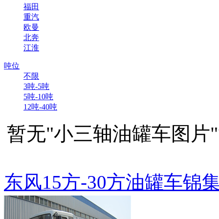
福田
重汽
欧曼
北奔
江淮
吨位
不限
3吨-5吨
5吨-10吨
12吨-40吨
暂无"小三轴油罐车图片
东风15方-30方油罐车锦集