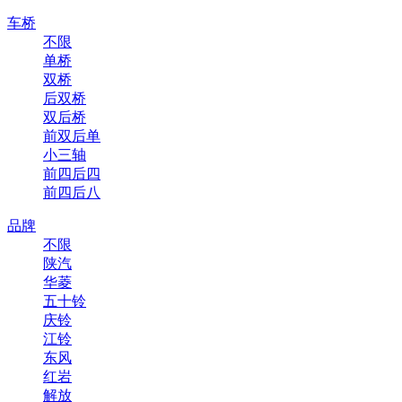
车桥
不限
单桥
双桥
后双桥
双后桥
前双后单
小三轴
前四后四
前四后八
品牌
不限
陕汽
华菱
五十铃
庆铃
江铃
东风
红岩
解放