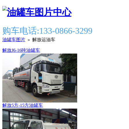
购车电话:133-0866-3299
油罐车图片
解放运油车
>
解放J6-16吨油罐车
解放5方-15方油罐车