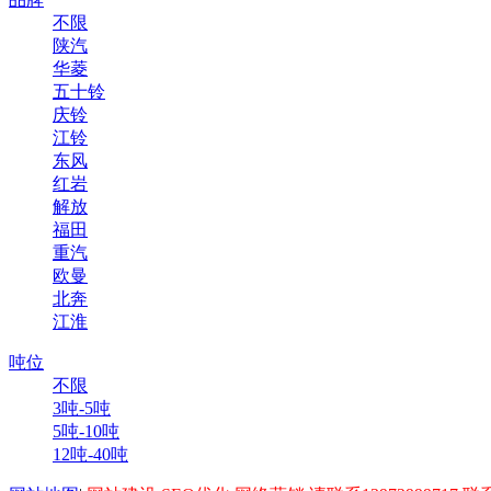
不限
陕汽
华菱
五十铃
庆铃
江铃
东风
红岩
解放
福田
重汽
欧曼
北奔
江淮
吨位
不限
3吨-5吨
5吨-10吨
12吨-40吨