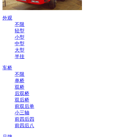
外观
不限
轻型
小型
中型
大型
半挂
车桥
不限
单桥
双桥
后双桥
双后桥
前双后单
小三轴
前四后四
前四后八
品牌